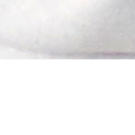
© 2017 John Brooklyn
DEPUIS 1992, JE PRENDS SOIN DE
COMPRENDRE LA VISION ET LES
OBJECTIFS DE MES CLIENTS POUR
CONCEVOIR DES OUTILS DE